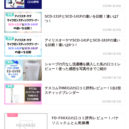
2023年1月28日
家電
SCD-131PとSCD-141Pの違いを比較！違いは7
つ！
2023年1月29日
家電
アイリスオーヤマSCD-141PとSCD-181Pの違い
を比較！違いは6つ！
2023年1月18日
家電
シャープの穴なし洗濯機を購入した私の口コミレ
ビュー！使った感想を写真付きでご紹介
2020年11月7日
家電
テスコムTHM312の口コミ評判レビュー！1台2役
スティックブレンダー
2023年5月13日
FD-F06X2の口コミ評判レビュー！パナ
ソニックふとん乾燥機