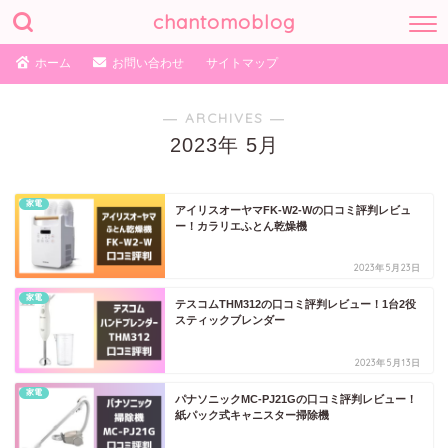
chantomoblog
ホーム
お問い合わせ
サイトマップ
― ARCHIVES ―
2023年 5月
家電
アイリスオーヤマFK-W2-Wの口コミ評判レビュ
ー！カラリエふとん乾燥機
2023年5月23日
家電
テスコムTHM312の口コミ評判レビュー！1台2役
スティックブレンダー
2023年5月13日
家電
パナソニックMC-PJ21Gの口コミ評判レビュー！
紙パック式キャニスター掃除機