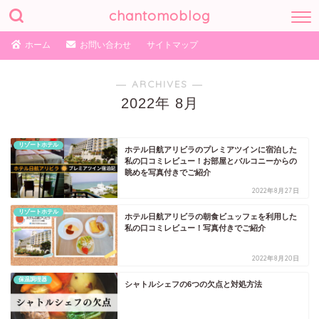
chantomoblog
ホーム
お問い合わせ
サイトマップ
― ARCHIVES ―
2022年 8月
リゾートホテル
ホテル日航アリビラのプレミアツインに宿泊した
私の口コミレビュー！お部屋とバルコニーからの
眺めを写真付きでご紹介
2022年8月27日
リゾートホテル
ホテル日航アリビラの朝食ビュッフェを利用した
私の口コミレビュー！写真付きでご紹介
2022年8月20日
保温調理器
シャトルシェフの6つの欠点と対処方法